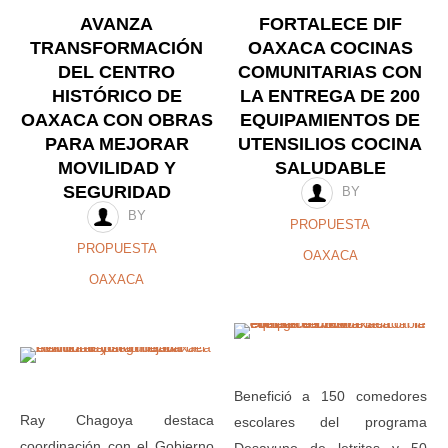
AVANZA
FORTALECE DIF
TRANSFORMACIÓN
OAXACA COCINAS
DEL CENTRO
COMUNITARIAS CON
HISTÓRICO DE
LA ENTREGA DE 200
OAXACA CON OBRAS
EQUIPAMIENTOS DE
PARA MEJORAR
UTENSILIOS COCINA
MOVILIDAD Y
SALUDABLE
SEGURIDAD
BY
BY
PROPUESTA
PROPUESTA
OAXACA
OAXACA
Benefició a 150 comedores
Ray Chagoya destaca
escolares del programa
coordinación con el Gobierno
Desayuno de letritas y 50