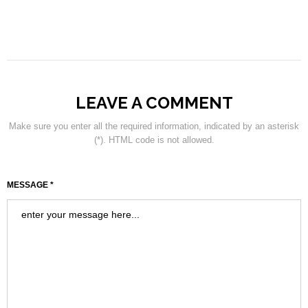
LEAVE A COMMENT
Make sure you enter all the required information, indicated by an asterisk
(*). HTML code is not allowed.
MESSAGE *