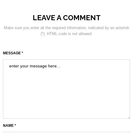
LEAVE A COMMENT
Make sure you enter all the required information, indicated by an asterisk
(*). HTML code is not allowed.
MESSAGE *
NAME *