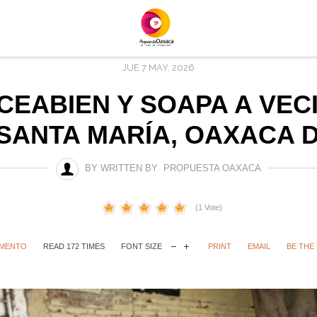
JUE 7 MAY, 2026
CEABIEN Y SOAPA A VEC
SANTA MARÍA, OAXACA 
BY WRITTEN BY PROPUESTA OAXACA
(1 Vote)
OMENTO
READ 172 TIMES
FONT SIZE
PRINT
EMAIL
BE THE