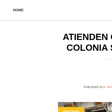
HOME
ATIENDEN 
COLONIA 
1
2
3
4
5
PUBLISHED IN
AL M
FEATURED