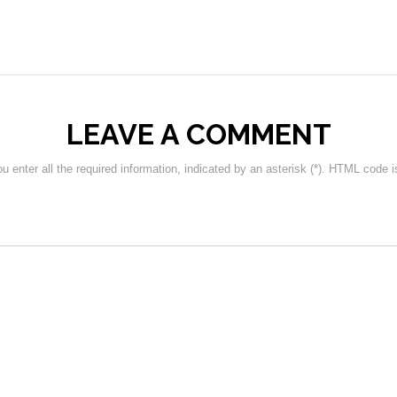
LEAVE A COMMENT
 enter all the required information, indicated by an asterisk (*). HTML code i