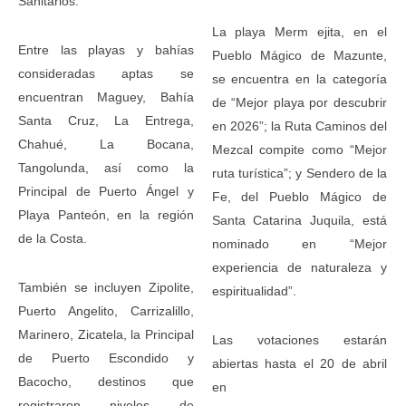
Sanitarios.
La playa Merm ejita, en el
Entre las playas y bahías
Pueblo Mágico de Mazunte,
consideradas aptas se
se encuentra en la categoría
encuentran Maguey, Bahía
de “Mejor playa por descubrir
Santa Cruz, La Entrega,
en 2026”; la Ruta Caminos del
Chahué, La Bocana,
Mezcal compite como “Mejor
Tangolunda, así como la
ruta turística”; y Sendero de la
Principal de Puerto Ángel y
Fe, del Pueblo Mágico de
Playa Panteón, en la región
Santa Catarina Juquila, está
de la Costa.
nominado en “Mejor
experiencia de naturaleza y
También se incluyen Zipolite,
espiritualidad”.
Puerto Angelito, Carrizalillo,
Marinero, Zicatela, la Principal
Las votaciones estarán
de Puerto Escondido y
abiertas hasta el 20 de abril
Bacocho, destinos que
en
registraron niveles de