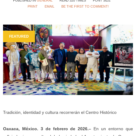
PUBLISHED IN
GENERAL
READ 320 TIMES
FONT SIZE
PRINT
EMAIL
BE THE FIRST TO COMMENT!
FEATURED
Tradición, identidad y cultura recorrerán el Centro Histórico
Oaxaca, México. 3 de febrero de 2026.–
En un entorno que