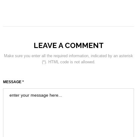
LEAVE A COMMENT
Make sure you enter all the required information, indicated by an asterisk
(*). HTML code is not allowed.
MESSAGE *