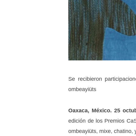
Se recibieron participaci
ombeayiüts
Oaxaca, México. 25 octub
edición de los Premios CaS
ombeayiüts, mixe, chatino, y 