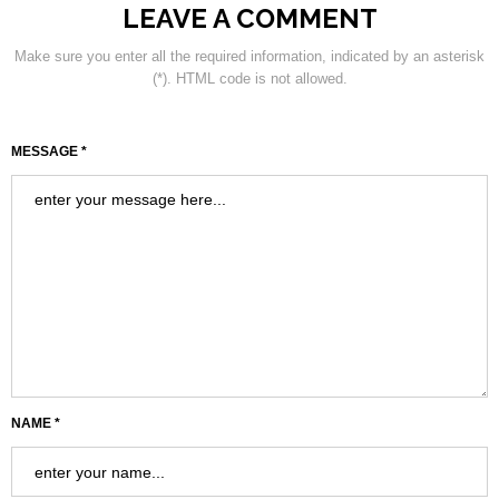
LEAVE A COMMENT
Make sure you enter all the required information, indicated by an asterisk
(*). HTML code is not allowed.
MESSAGE *
NAME *