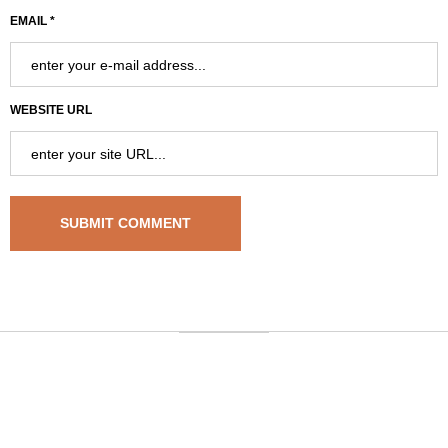
EMAIL *
WEBSITE URL
University Address
, GK-120 678 Warsaw, Poland | Phone: +48
0045356723