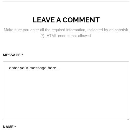
LEAVE A COMMENT
Make sure you enter all the required information, indicated by an asterisk
(*). HTML code is not allowed.
MESSAGE *
NAME *