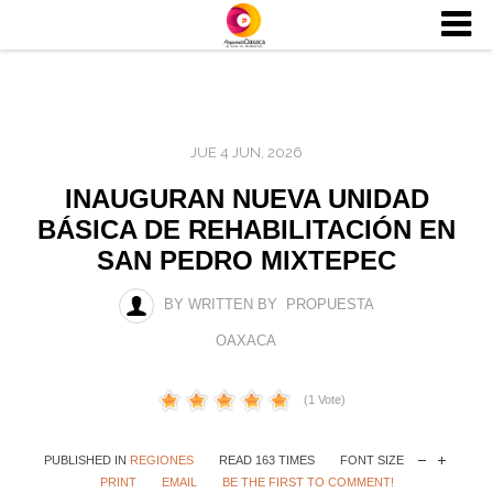
JUE 4 JUN, 2026
INAUGURAN NUEVA UNIDAD
BÁSICA DE REHABILITACIÓN EN
SAN PEDRO MIXTEPEC
BY WRITTEN BY PROPUESTA
OAXACA
(1 Vote)
PUBLISHED IN
REGIONES
READ 163 TIMES
FONT SIZE
PRINT
EMAIL
BE THE FIRST TO COMMENT!