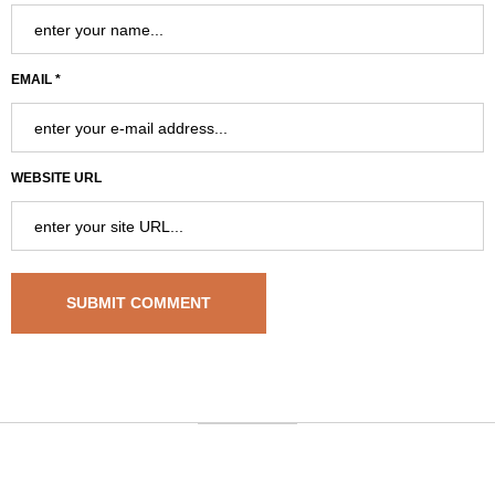
EMAIL *
WEBSITE URL
University Address
, GK-120 678 Warsaw, Poland | Phone: +48