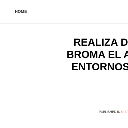
HOME
REALIZA 
BROMA EL 
ENTORNOS
1
2
3
4
5
PUBLISHED IN
CUL