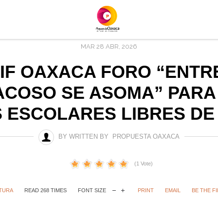
MAR 28 ABR, 2026
DIF OAXACA FORO “ENTR
ACOSO SE ASOMA” PAR
 ESCOLARES LIBRES DE 
BY WRITTEN BY PROPUESTA OAXACA
(1 Vote)
TURA
READ 268 TIMES
FONT SIZE
PRINT
EMAIL
BE THE F